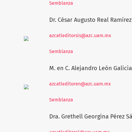
Semblanza
Dr. César Augusto Real Ramírez
azcatleditorsis@azc.uam.mx
Semblanza
M. en C. Alejandro León Galici
azcatleditoren@azc.uam.mx
Semblanza
Dra. Grethell Georgina Pérez S