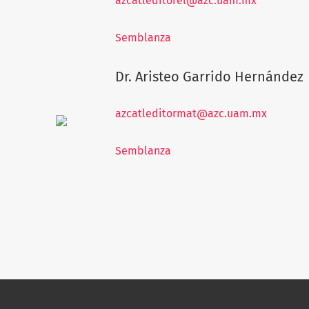
azcatleditorel@azc.uam.mx
Semblanza
Dr. Aristeo Garrido Hernández
azcatleditormat@azc.uam.mx
Semblanza