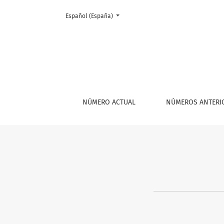
Cambiar el idioma. El actual es:
Español (España)
Equipo editorial
NÚMERO ACTUAL
NÚMEROS ANTERI