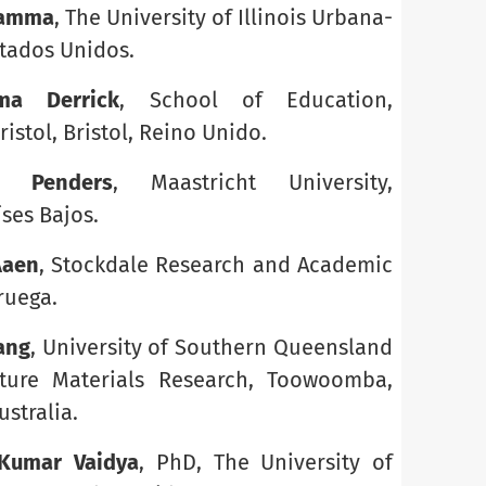
hamma
, The University of Illinois Urbana-
tados Unidos.
ma Derrick
, School of Education,
ristol, Bristol, Reino Unido.
t Penders
, Maastricht University,
íses Bajos.
Aaen
, Stockdale Research and Academic
ruega.
ang
, University of Southern Queensland
uture Materials Research, Toowoomba,
stralia.
Kumar Vaidya
, PhD, The University of